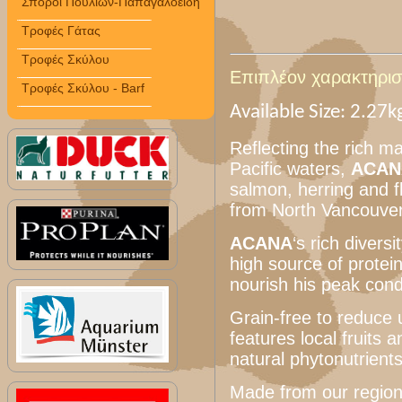
Σπόροι Πουλιών-Παπαγαλοειδή
Τροφές Γάτας
Τροφές Σκύλου
Επιπλέον χαρακτηριστ
Τροφές Σκύλου - Barf
Available Size: 2.27k
Reflecting the rich m
Pacific waters,
ACANA
salmon, herring and f
from North Vancouver
ACANA
‘s rich divers
high source of protein
nourish his peak cond
Grain-free to reduce
features local fruits 
natural phytonutrients
Made from our region’