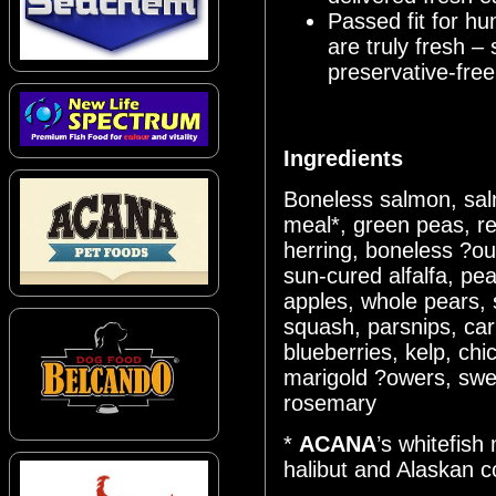
Passed fit for h
are truly fresh –
preservative-fre
Ingredients
Boneless salmon, sal
meal*, green peas, re
herring, boneless ?oun
sun-cured alfalfa, pe
apples, whole pears, 
squash, parsnips, car
blueberries, kelp, chic
marigold ?owers, swee
rosemary
*
ACANA
’s whitefish
halibut and Alaskan c