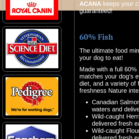
ACANA
keeps your c
guaranteed!
60% Fish
The ultimate food mi
your dog to eat!
Made with a full 60% 
matches your dog’s ev
diet, and a variety of 
freshness Nature inte
Canadian Salmon
waters and deliv
Wild-caught Herr
delivered fresh 
Wild-caught Flou
delivered fresh 