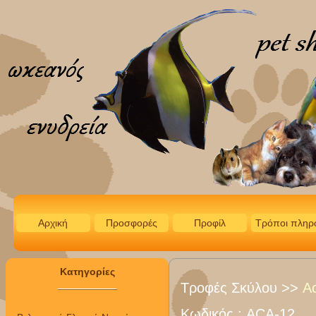
Αρχική
Προσφορές
Προφίλ
Τρόποι πληρ
Κατηγορίες
Τροφές Σκύλου
>>
A
Κωδικός :
ACA-12