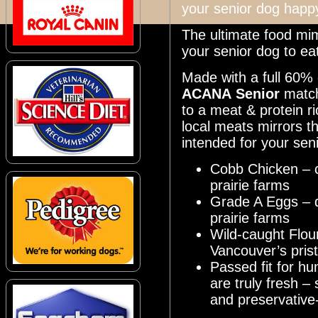
your senior dog happy
The ultimate food mi
your senior dog to ea
Made with a full 60% 
ACANA
Senior
match
to a meat & protein ri
local meats mirrors t
intended for your sen
Cobb Chicken – c
prairie farms
Grade A Eggs – d
prairie farms
Wild-caught Flou
Vancouver’s pris
Passed fit for h
are truly fresh –
and preservative