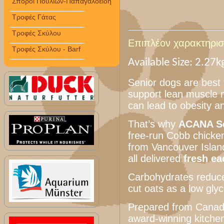
Σπόροι Πουλιών-Παπαγαλοειδή
Τροφές Γάτας
Τροφές Σκύλου
Επιπλέον χαρακτηριστ
Τροφές Σκύλου - Barf
Available Size: 2.27k
Senior dogs are best f
support lean muscle 
can lead to obesity a
That’s why
ACANA S
free-run Cobb chicke
from Vancouver Islan
all delivered
fresh ea
Carbohydrates reduc
cut oats as a low glyc
Prepared from Canada’
award-winning kitche