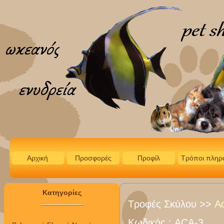
Αρχική
Προσφορές
Προφίλ
Τρόποι πληρ
Κατηγορίες
Τροφές Σκύλου
>>
A
Κωδικός :
ACA-3