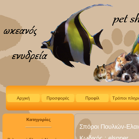
Αρχική
Προσφορές
Προφίλ
Τρόποι πληρ
Κατηγορίες
Σπόροι Πουλιών-Ελαι
Κωδικός :
elspper