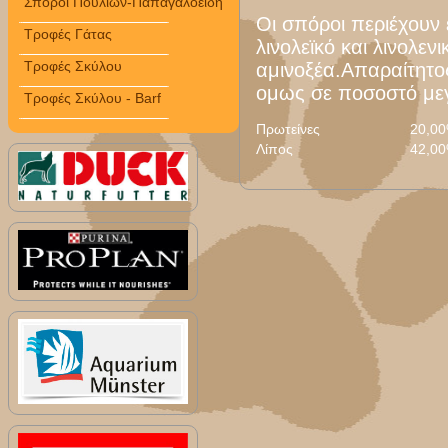
Σπόροι Πουλιών-Παπαγαλοειδή
Οι σπόροι περιέχουν 
Τροφές Γάτας
λινολεϊκό και λινολενι
Τροφές Σκύλου
αμινοξέα.Απαραίτητο
ομως σε ποσοστό με
Τροφές Σκύλου - Barf
Πρωτείνες
20,0
Λίπος
42,0