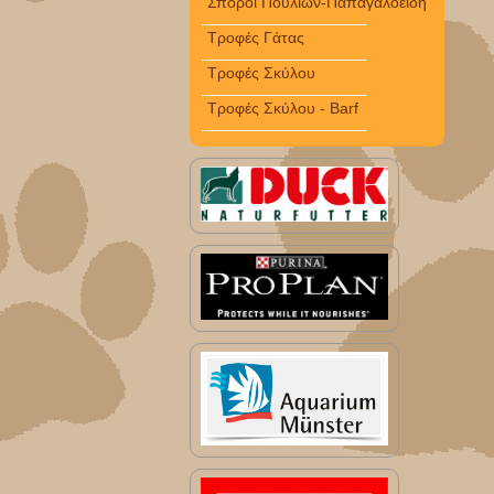
Σπόροι Πουλιών-Παπαγαλοειδή
Τροφές Γάτας
Τροφές Σκύλου
Τροφές Σκύλου - Barf