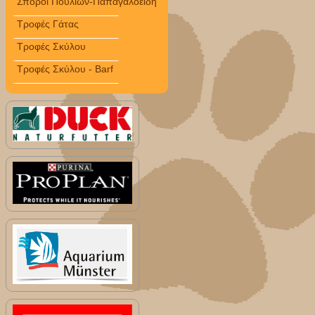
Σπόροι Πουλιών-Παπαγαλοειδή
Τροφές Γάτας
Τροφές Σκύλου
Τροφές Σκύλου - Barf