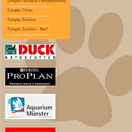
Σπόροι Πουλιών-Παπαγαλοειδή
Τροφές Γάτας
Τροφές Σκύλου
Τροφές Σκύλου - Barf